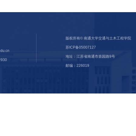
式
版权所有© 南通大学交通与土
苏ICP备05007127
m@ntu.edu.cn
地址：江苏省南通市啬园路9
85012930
邮编：226019