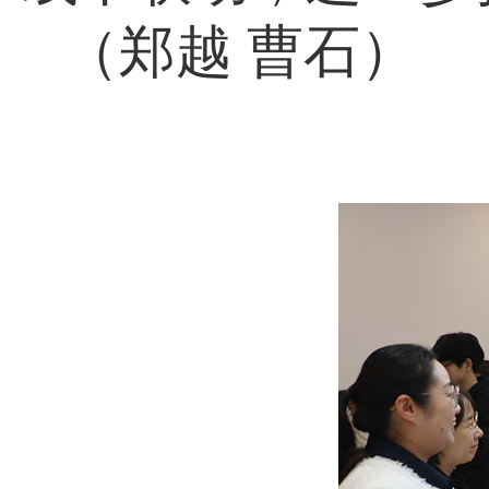
（郑越 曹石）