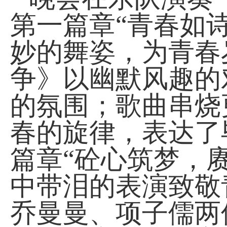
第一篇章
“青春如
妙
的舞姿
，
为青春
争》
以
幽默风趣的
的氛围；歌曲串烧
春的旋律，表达
了
篇章
“
砼心筑梦
，
中带泪的表演致敬
乔曼曼
、
项子儒
两