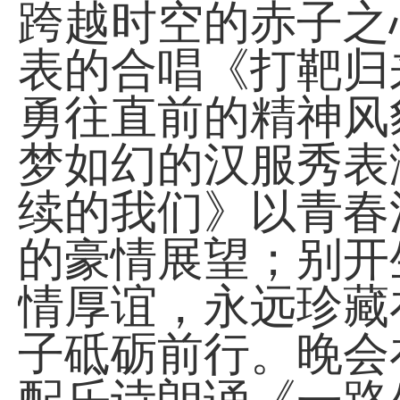
跨越时空的赤子之
表的合唱《打靶归
勇往直前的精神风
梦如幻的
汉服秀
表
续的我们》
以
青春
的
豪情展望；别开
情厚谊，永远珍藏
子砥砺前行
。晚会