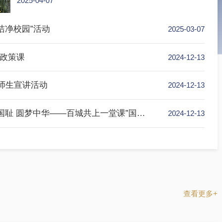
4月3日下午，在清明节到来之际，学院组织师生代表赴啬园
展“缅怀先贤，传承精神”清明祭扫活动，深切缅怀先校长张
的卓越成就，传承学习张謇先生伟大的爱国主义精神。院党
记、副院长陈妍出席活动。张謇是中国近代著名实业家、教
2025-04-07
被习近平总书记誉为“爱国企业家的典范”和“民营企业家的先
模”。他一生致力于践行“父教育，母实业”的救国思想，创办了
家企业、370多所学校，为我国近代民族工业的兴起...
 共建洁净校园”活动
2025-
形势与政策课
2024-
红色文化师生宣讲活动
2024-
学院组织学生集中观看 “勿忘国耻 圆梦中华——百城共上一堂课”国家公祭公开课
2024-