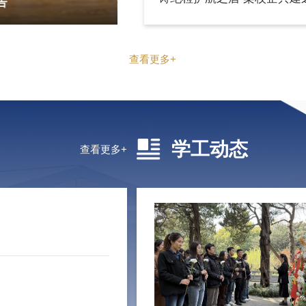
幅幅珍贵的历史图...
5 月 29 日上午，南京
共建活动。交通与土木工程
业建设、师资队伍、人才培
术报告
学院举
效。她希望以此次党建共建
享、业务共融、发展...
5 月 21 日上午，我校与
校党委常委、纪委书记周振
表示欢迎，他指出，长期以来
查看更多+
通大桥共生一城、同向同行。
双...
学工动态
查看更多+