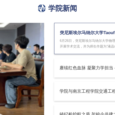
学院新闻
突尼斯埃尔马纳尔大学Ta
6月26日，突尼斯埃尔马纳尔大
开展学术交流，并为师生作题
Soltani教授围绕液晶
材料的基本概念、介晶行为
示了外源改...
为深入传承红色基因、淬炼党
园，开展主题党日活动，引
陵园庄严肃穆，党员教师在
学院与南京工程学院
心，深切感悟英烈们舍生取