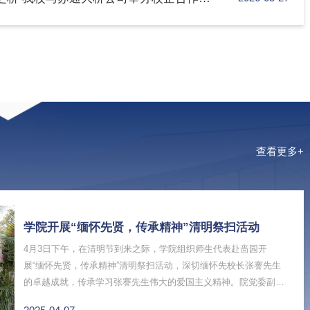
工程学院交通工程学院党委书记赵振东一行来校交流，并与交通与土木工程学院
学院党委书记张莉莉参加交流会。张莉莉简要介绍了学院办学历史、学科布
养等基本情况，重点介绍了学院以高质量党建引领学院事业高质量发展的主
铸纪检护航之盾 架校企共建之桥 我校与苏通大桥公司举办校企合作交流会
2026
行研究生导师师德师风专题会
为契机，建立常态化沟通联动机制，以党建联建为纽带，搭建组织共建、资
江苏苏通大桥有限责任公司举办“铸纪检护航之盾，架校企共建之桥”校企合作交
修，苏通大桥公司纪委书记、党委委员庞勇出席会议。周振修代表学校对庞
，南通大学始终秉承“学必期于用，用必适于地”的办学理念，扎根江海沃
大桥“稳、固、廉、久”的运维理念，与高校“立德树人”的办学宗旨高度契合
学院开展“缅怀先贤，传承精神”清明祭扫活动