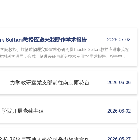
oufik Soltani教授应邀来我院作学术报告
2026
学物理学院教授、软物质物理实验室核心研究员Taoufik Soltani教授应
为“液晶材料科学进展：合成、物理表征与新兴技术应用”的学术报告。报
材料在相态结构、功能调控及新兴技术应用等方面的研究进展进行了系统阐述。他
及多样化相态出发，深入介绍了纳米颗粒掺杂对向列相结构与性能的影响机
赓续红色血脉 凝聚力学担当 ——力学教研室党支部前往南京雨花台烈士陵园开展主题党日活动
2026
性修养，2026年6月5日，力学教研室党支部组织党员教师前往南京雨花台
导教师追忆革命峥嵘岁月、汲取奋进前行力量。松柏苍翠，英烈千秋。雨花
烈士纪念碑前整齐列队、肃立鞠躬，深情缅怀先辈们矢志不渝、对党忠诚的
交通工程学院开展党建共建
2026
义、勇毅抗争的崇高家国情怀。随后，大家有序参观了雨花台烈士纪念馆。